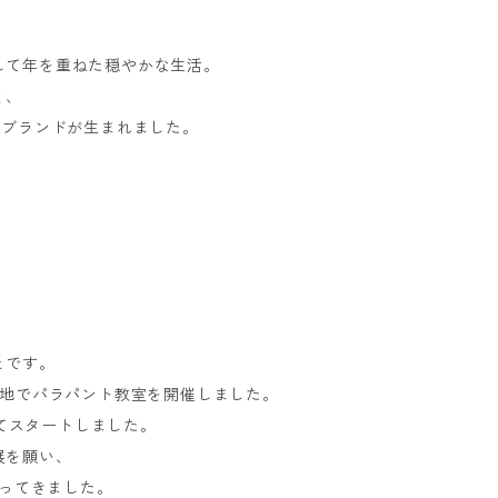
して年を重ねた穏やかな生活。
く、
いうブランドが生まれました。
とです。
各地でパラパント教室を開催しました。
てスタートしました。
展を願い、
ってきました。