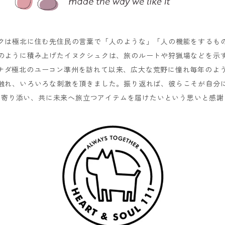
クは極北に住む先住民の言葉で「人のような」「人の機能をするも
のように積み上げたイヌクシュクは、旅のルートや狩猟場などを示
てカナダ極北のユーコン準州を訪れて以来、広大な荒野に憧れ毎年のよ
触れ、いろいろな刺激を頂きました。振り返れば、彼らこそが自分
に寄り添い、共に未来へ旅立つアイテムを届けたいという思いと感謝