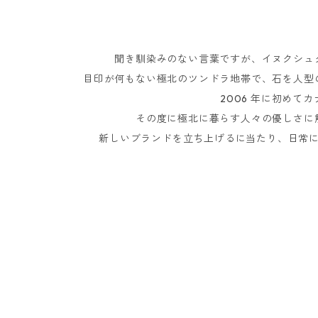
聞き馴染みのない言葉ですが、イヌクシュ
目印が何もない極北のツンドラ地帯で、石を人型
2006 年に初め
その度に極北に暮らす人々の優しさに
新しいブランドを立ち上げるに当たり、日常