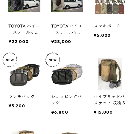
Cord Case
Bag
Smartphone Pouch
ワンショルダーバッグ
Camera Case (Harness Type)
トランシーバーケースST(S)
Car life
Lead
TOYOTA ハイエ
TOYOTA ハイエ
スマホポーチ
Glasses Case
ーステールゲー
ーステールゲー
Bear Spray Case
ヘルメットケース
Battery/Media Case Set
AEROTACT ミニパラ
HONDA ELEMENT TAILGATE CABANA
¥5,000
School life
Harness
トテント【ブラ
トテント【カ
¥22,000
¥28,000
ック】
モ】
Tote Bag
Multi-base Belt
Gearbox (for side seats)
吹き流し
TOYOTA HIACE Tailgate Tent
Umaibo Case
Shopping bag (foldable)
Emergency Bag UL
Lunch bag (foldable)
Umaibo Holster
ランチバッグ
ショッピングバ
ハイブリッドバ
Sacoche (Para fabric)
Hybrid Basket Syuukaku
ッグ
スケット 収穫 S
¥5,200
¥6,800
¥15,000
Bag