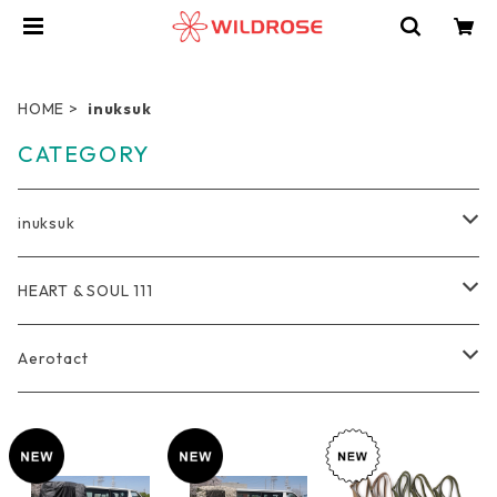
HOME
inuksuk
CATEGORY
inuksuk
Everyday
HEART & SOUL 111
Wallet
Travel
Tote Bag
Aerotact
Coin Purse
Pro Duffel Bag
Outdoor
Rucksack
Bag
Key Holder
Compression Pouch
Bag
軽量トートバッグ
Photographer
Pouch
Accessories