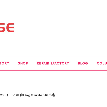
GORY
SHOP
REPAIR &FACTORY
BLOG
COL
25 イーノの森DogGardenに出店