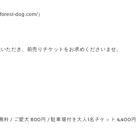
rest-dog.com/）
読いただき、前売りチケットをお求めくださいませ。
下 無料 / ご愛犬 800円 / 駐車場付き大人1名チケット 4,400円