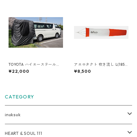
TOYOTA ハイエーステールゲ
アエロタクト 吹き流し L(185c
ートテント【ブラック】
m)
¥22,000
¥8,500
CATEGORY
inuksuk
Everyday
HEART & SOUL 111