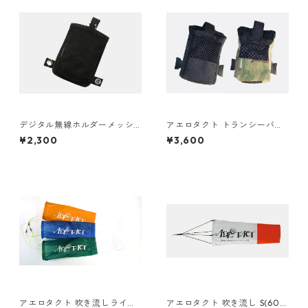
デジタル無線ホルダーメッシ
アエロタクト トランシーバー
ュ
ケースST(S)
¥2,300
¥3,600
アエロタクト 吹き流しライト
アエロタクト 吹き流し S(60c