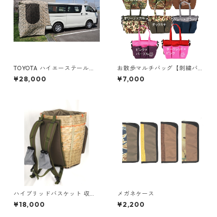
TOYOTA ハイエーステールゲ
お散歩マルチバッグ【刺繍バ
ートテント【カモ】
ージョン・新色】
¥28,000
¥7,000
ハイブリッドバスケット 収穫
メガネケース
L
¥18,000
¥2,200